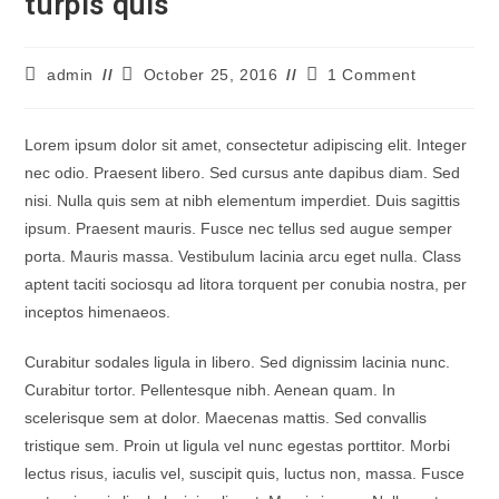
turpis quis
Post
Post
Post
admin
October 25, 2016
1 Comment
author:
last
comments:
modified:
Lorem ipsum dolor sit amet, consectetur adipiscing elit. Integer
nec odio. Praesent libero. Sed cursus ante dapibus diam. Sed
nisi. Nulla quis sem at nibh elementum imperdiet. Duis sagittis
ipsum. Praesent mauris. Fusce nec tellus sed augue semper
porta. Mauris massa. Vestibulum lacinia arcu eget nulla. Class
aptent taciti sociosqu ad litora torquent per conubia nostra, per
inceptos himenaeos.
Curabitur sodales ligula in libero. Sed dignissim lacinia nunc.
Curabitur tortor. Pellentesque nibh. Aenean quam. In
scelerisque sem at dolor. Maecenas mattis. Sed convallis
tristique sem. Proin ut ligula vel nunc egestas porttitor. Morbi
lectus risus, iaculis vel, suscipit quis, luctus non, massa. Fusce