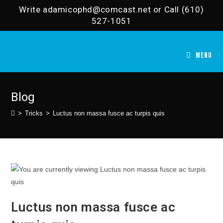
Skip
Write
adamicophd@comcast.net
or Call (610)
to
527-1051
content
MENU
Blog
>
Tricks
>
Luctus non massa fusce ac turpis quis
Luctus non massa fusce ac