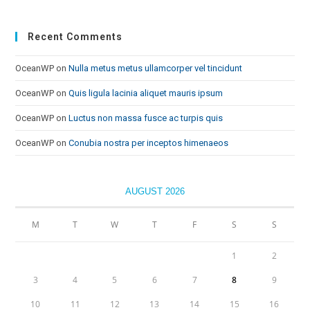
Recent Comments
OceanWP
on
Nulla metus metus ullamcorper vel tincidunt
OceanWP
on
Quis ligula lacinia aliquet mauris ipsum
OceanWP
on
Luctus non massa fusce ac turpis quis
OceanWP
on
Conubia nostra per inceptos himenaeos
AUGUST 2026
M
T
W
T
F
S
S
1
2
3
4
5
6
7
8
9
10
11
12
13
14
15
16