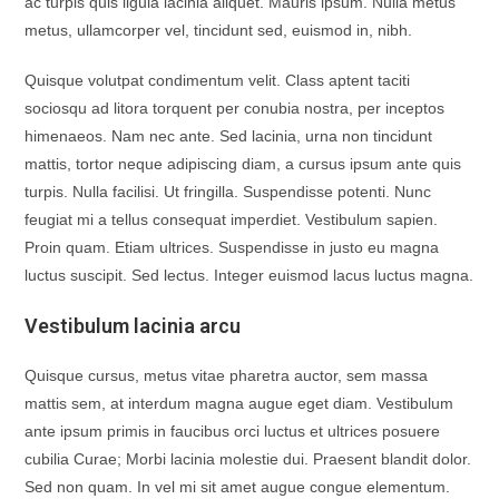
ac turpis quis ligula lacinia aliquet. Mauris ipsum. Nulla metus
metus, ullamcorper vel, tincidunt sed, euismod in, nibh.
Quisque volutpat condimentum velit. Class aptent taciti
sociosqu ad litora torquent per conubia nostra, per inceptos
himenaeos. Nam nec ante. Sed lacinia, urna non tincidunt
mattis, tortor neque adipiscing diam, a cursus ipsum ante quis
turpis. Nulla facilisi. Ut fringilla. Suspendisse potenti. Nunc
feugiat mi a tellus consequat imperdiet. Vestibulum sapien.
Proin quam. Etiam ultrices. Suspendisse in justo eu magna
luctus suscipit. Sed lectus. Integer euismod lacus luctus magna.
Vestibulum lacinia arcu
Quisque cursus, metus vitae pharetra auctor, sem massa
mattis sem, at interdum magna augue eget diam. Vestibulum
ante ipsum primis in faucibus orci luctus et ultrices posuere
cubilia Curae; Morbi lacinia molestie dui. Praesent blandit dolor.
Sed non quam. In vel mi sit amet augue congue elementum.