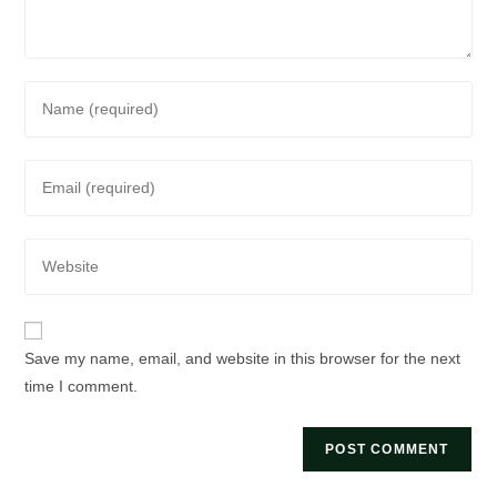
Enter
your
name
Enter
or
your
username
email
to
Enter
address
comment
your
to
website
comment
URL
Save my name, email, and website in this browser for the next
(optional)
time I comment.